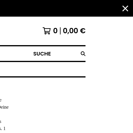
0
0,00
€
SUCHE
e
Deine
s
. 1