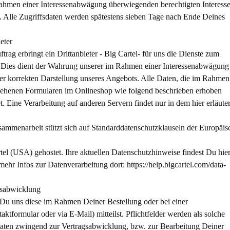
ahmen einer Interessenabwägung überwiegenden berechtigten Interess
. Alle Zugriffsdaten werden spätestens sieben Tage nach Ende Deines
eter
ag erbringt ein Drittanbieter - Big Cartel- für uns die Dienste zum
. Dies dient der Wahrung unserer im Rahmen einer Interessenabwägung
er korrekten Darstellung unseres Angebots. Alle Daten, die im Rahmen
esehenen Formularen im Onlineshop wie folgend beschrieben erhoben
. Eine Verarbeitung auf anderen Servern findet nur in dem hier erläute
usammenarbeit stützt sich auf Standarddatenschutzklauseln der Europäi
tel (USA) gehostet
. Ihre aktuellen Datenschutzhinweise findest Du hier
mehr Infos zur Datenverarbeitung dort: https://help.bigcartel.com/data-
gsabwicklung
u uns diese im Rahmen Deiner Bestellung oder bei einer
tformular oder via E-Mail) mitteilst. Pflichtfelder werden als solche
 Daten zwingend zur Vertragsabwicklung, bzw. zur Bearbeitung Deiner