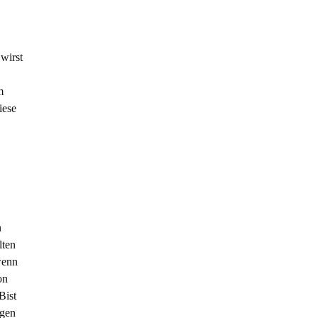
wirst
m
iese
n
lten
wenn
on
Bist
igen