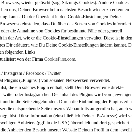
 Browsers, wieder gelöscht (sog. Sitzungs-Cookies). Andere Cookies
chen uns, Deinen Browser beim nächsten Besuch wieder zu erkennen
erung kannst Du der Übersicht in den Cookie-Einstellungen Deines
wser so einstellen, dass Du über das Setzen von Cookies informiert 
oder die Annahme von Cookies für bestimmte Fälle oder generell
h in der Art, wie er die Cookie-Einstellungen verwaltet. Diese ist in de
es Dir erläutert, wie Du Deine Cookie-Einstellungen ändern kannst. D
den folgenden Links:
tualisiert von der Firma
CookieFirst.com
.
/ Instagram / Facebook / Twitter
cial Plugins („Plugins“) von sozialen Netzwerken verwendet.
st, die ein solches Plugin enthält, stellt Dein Browser eine direkte
witter oder Instagram her. Der Inhalt des Plugins wird vom jeweilige
t und in die Seite eingebunden. Durch die Einbindung der Plugins erha
ser die entsprechende Seite unseres Webauftritts aufgerufen hat, auch 
eloggt bist. Diese Information (einschließlich Deiner IP-Adresse) wird v
eiligen Anbieters (ggf. in die USA) übermittelt und dort gespeichert. 
 die Anbieter den Besuch unserer Website Deinem Profil in dem jeweil