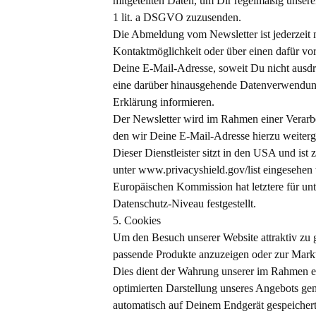
mitgeteilten Daten, um Dir regelmäßig unser
1 lit. a DSGVO zuzusenden.
Die Abmeldung vom Newsletter ist jederzeit 
Kontaktmöglichkeit oder über einen dafür v
Deine E-Mail-Adresse, soweit Du nicht ausdrü
eine darüber hinausgehende Datenverwendung v
Erklärung informieren.
Der Newsletter wird im Rahmen einer Verarbe
den wir Deine E-Mail-Adresse hierzu weiter
Dieser Dienstleister sitzt in den USA und ist 
unter www.privacyshield.gov/list eingeseh
Europäischen Kommission hat letztere für un
Datenschutz-Niveau festgestellt.
5. Cookies
Um den Besuch unserer Website attraktiv zu 
passende Produkte anzuzeigen oder zur Mark
Dies dient der Wahrung unserer im Rahmen ei
optimierten Darstellung unseres Angebots gem
automatisch auf Deinem Endgerät gespeicher