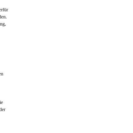
erfür
den.
ng,
en
ie
der