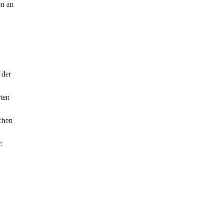
en an
 der
rten
schen
: