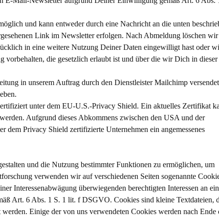
en E-Mail-Newsletter aufgrund Deiner Einwilligung gemäß Art. 6 Abs. 
möglich und kann entweder durch eine Nachricht an die unten beschri
orgesehenen Link im Newsletter erfolgen. Nach Abmeldung löschen wir
cklich in eine weitere Nutzung Deiner Daten eingewilligt hast oder wi
orbehalten, die gesetzlich erlaubt ist und über die wir Dich in dieser
itung in unserem Auftrag durch den Dienstleister Mailchimp versendet
geben.
zertifiziert unter dem EU-U.S.-Privacy Shield. Ein aktuelles Zertifikat k
en werden. Aufgrund dieses Abkommens zwischen den USA und der
ter dem Privacy Shield zertifizierte Unternehmen ein angemessenes
gestalten und die Nutzung bestimmter Funktionen zu ermöglichen, um
tforschung verwenden wir auf verschiedenen Seiten sogenannte Cookie
ner Interessenabwägung überwiegenden berechtigten Interessen an ein
äß Art. 6 Abs. 1 S. 1 lit. f DSGVO. Cookies sind kleine Textdateien, 
t werden. Einige der von uns verwendeten Cookies werden nach Ende 