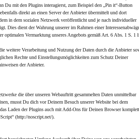
 Du mit den Plugins interagierst, zum Beispiel den „Pin it“-Button
ebenfalls direkt an einen Server der Anbieter übermittelt und dort
em in dem sozialen Netzwerk veröffentlicht und je nach individueller
eigt. Dies dient der Wahrung unserer im Rahmen einer Interessenabwä
er optimalen Vermarktung unseres Angebots gemäß Art. 6 Abs. 1 S. 1 lit
 weitere Verarbeitung und Nutzung der Daten durch die Anbieter so
glichen Rechte und Einstellungsmöglichkeiten zum Schutz Deiner
hutzhinweisen der Anbieter.
etzwerke die über unseren Webauftritt gesammelten Daten unmittelbar
rdnen, musst Du dich vor Deinem Besuch unserer Website bei dem
 das Laden der Plugins auch mit Add-Ons für Deinen Browser komplet
NoScript“ (http://noscript.net/).