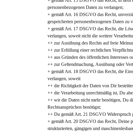
+ gemäß Art. 15 DSGVO das Recht, in dem d
personenbezogenen Daten zu verlangen;
+ gemäß Art. 16 DSGVO das Recht, unverzügli
gespeicherten personenbezogenen Daten zu v
+ gemäß Art. 17 DSGVO das Recht, die Lösc
verlangen, soweit nicht die weitere Verarbe
++ zur Ausübung des Rechts auf freie Meinu
++ zur Erfüllung einer rechtlichen Verpflicht
++ aus Gründen des öffentlichen Interesses o
++ zur Geltendmachung, Ausübung oder V
+ gemäß Art. 18 DSGVO das Recht, die Eins
verlangen, soweit
++ die Richtigkeit der Daten von Dir bestritte
++ die Verarbeitung unrechtmäßig ist, Du ab
++ wir die Daten nicht mehr benötigen, Du 
Rechtsansprüchen benötigst;
++ Du gemäß Art. 21 DSGVO Widerspruch geg
+ gemäß Art. 20 DSGVO das Recht, Deine per
strukturierten, gängigen und maschinenlesbar