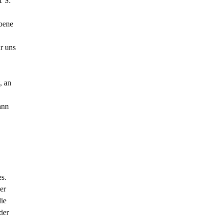
1 S.
ebene
r uns
, an
ann
s.
er
die
der